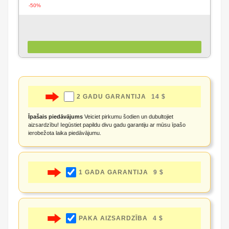
-50%
2 GADU GARANTIJA
14 $
Īpašais piedāvājums
Veiciet pirkumu šodien un dubultojiet
aizsardzību! Iegūstiet papildu divu gadu garantiju ar mūsu īpašo
ierobežota laika piedāvājumu.
1 GADA GARANTIJA
9 $
PAKA AIZSARDZĪBA
4 $