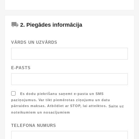
local_shipping
2. Piegādes informācija
VĀRDS UN UZVĀRDS
E-PASTS
Es dodu piekrišanu saņemt e-pasta un SMS
paziņojumus. Var tikt piemērotas ziņojumu un datu
pārraides maksas. Atbildiet ar STOP, lai atteiktos.
Saite uz
noteikumiem un nosacījumiem
TELEFONA NUMURS