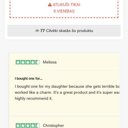
ATLIKUŠI TIKAI
8
VIENĪBAS
77
Cilvēki skatās šo produktu
1 
Melissa
I bought one for...
I bought one for my daughter because she gets terrible back pa
worked like a charm. It's a great product and it's super easy to
highly recommend it.
1 
Christopher