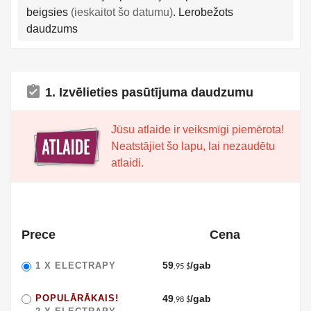
beigsies
(ieskaitot šo datumu)
. Lerobežots
daudzums
assignment_turned_in
1. Izvēlieties pasūtījuma daudzumu
Jūsu atlaide ir veiksmīgi piemērota!
Neatstājiet šo lapu, lai nezaudētu
atlaidi.
Prece
Cena
59
/gab
1 X
ELECTRAPY
,95 $
POPULĀRĀKAIS!
49
/gab
,98 $