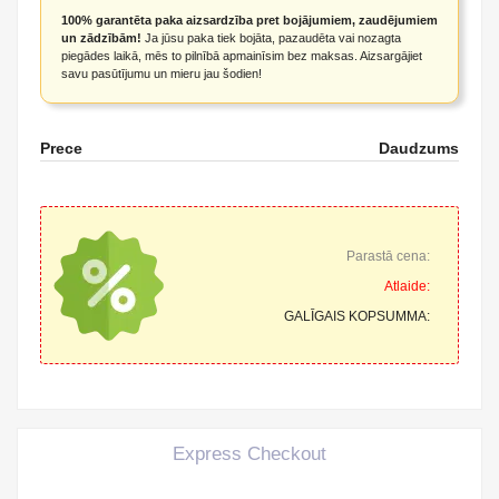
100% garantēta paka aizsardzība pret bojājumiem, zaudējumiem
un zādzībām!
Ja jūsu paka tiek bojāta, pazaudēta vai nozagta
piegādes laikā, mēs to pilnībā apmainīsim bez maksas. Aizsargājiet
savu pasūtījumu un mieru jau šodien!
Prece
Daudzums
Parastā cena:
Atlaide:
GALĪGAIS KOPSUMMA:
Express Checkout