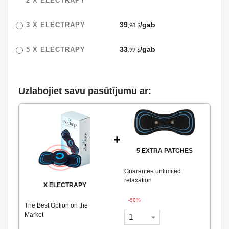
2 X
ELECTRAPY
39
/gab
3 X
ELECTRAPY
,98 $
33
/gab
5 X
ELECTRAPY
,99 $
Uzlabojiet savu pasūtījumu ar:
5 EXTRA PATCHES
Guarantee unlimited
relaxation
X
ELECTRAPY
-50%
The Best Option on the
Market