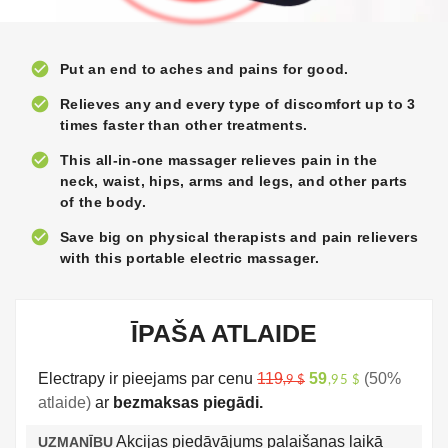
check_circle
Put an end to aches and pains for good.
check_circle
Relieves any and every type of discomfort up to 3
times faster than other treatments.
check_circle
This all-in-one massager relieves pain in the
neck, waist, hips, arms and legs, and other parts
of the body.
check_circle
Save big on physical therapists and pain relievers
with this portable electric massager.
ĪPAŠA ATLAIDE
Electrapy ir pieejams par cenu
119
59
(50%
,9 $
,95 $
atlaide)
ar
bezmaksas piegādi.
Akcijas piedāvājums palaišanas laikā
UZMANĪBU